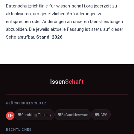
Datenschutzrichtlinie für wissen-schaft.org jederzeit zu
aktualisieren, um gesetzlichen Anforderungen zu
entsprechen oder Änderungen an unseren Dienstleistungen
abzubilden. Die jeweils aktuelle Fassung ist stets auf dieser
Seite abrufbar.
Stand: 2026
Issen
Schaft
GLÜCKSSPIELSCHUTZ
🛡️
🛡️
🛡️
Gambling Therapy
BeGambleAware
NCPG
18+
RECHTLICHES