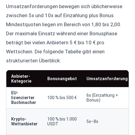
Umsatzanforderungen bewegen sich üblicherweise
zwischen 5x und 10x auf Einzahlung plus Bonus.
Mindestquoten liegen im Bereich von 1,80 bis 2,00.
Der maximale Einsatz während einer Bonusphase
beträgt bei vielen Anbietern 5 € bis 10 € pro
Wettschein. Die folgende Tabelle gibt einen
strukturierten Überblick:
Anbieter-
Bonusangebot
Umsatzanforderung
Kategorie
EU-
6x (Einzahlung +
lizenzierter
100 % bis 500 €
Bonus)
Buchmacher
Krypto-
100 % bis 1.000
5x–8x
Wettanbieter
USDT