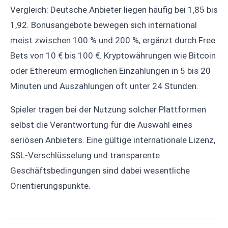
Vergleich: Deutsche Anbieter liegen häufig bei 1,85 bis
1,92. Bonusangebote bewegen sich international
meist zwischen 100 % und 200 %, ergänzt durch Free
Bets von 10 € bis 100 €. Kryptowährungen wie Bitcoin
oder Ethereum ermöglichen Einzahlungen in 5 bis 20
Minuten und Auszahlungen oft unter 24 Stunden.
Spieler tragen bei der Nutzung solcher Plattformen
selbst die Verantwortung für die Auswahl eines
seriösen Anbieters. Eine gültige internationale Lizenz,
SSL-Verschlüsselung und transparente
Geschäftsbedingungen sind dabei wesentliche
Orientierungspunkte.