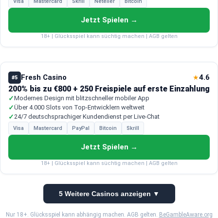
Visa
Mastercard
Skrill
Neteller
Bitcoin
Jetzt Spielen →
18+ | Glücksspiel kann süchtig machen | AGB gelten
Fresh Casino
4.6
★
#5
200% bis zu €800 + 250 Freispiele auf erste Einzahlung
✓
Modernes Design mit blitzschneller mobiler App
✓
Über 4.000 Slots von Top-Entwicklern weltweit
✓
24/7 deutschsprachiger Kundendienst per Live-Chat
Visa
Mastercard
PayPal
Bitcoin
Skrill
Jetzt Spielen →
18+ | Glücksspiel kann süchtig machen | AGB gelten
5 Weitere Casinos anzeigen ▼
Nur 18+. Glücksspiel kann abhängig machen. AGB gelten.
BeGambleAware.org