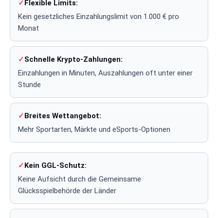
Flexible Limits:
Kein gesetzliches Einzahlungslimit von 1.000 € pro
Monat
Schnelle Krypto-Zahlungen:
Einzahlungen in Minuten, Auszahlungen oft unter einer
Stunde
Breites Wettangebot:
Mehr Sportarten, Märkte und eSports-Optionen
Kein GGL-Schutz:
Keine Aufsicht durch die Gemeinsame
Glücksspielbehörde der Länder