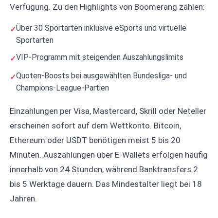
Verfügung. Zu den Highlights von Boomerang zählen:
Über 30 Sportarten inklusive eSports und virtuelle
Sportarten
VIP-Programm mit steigenden Auszahlungslimits
Quoten-Boosts bei ausgewählten Bundesliga- und
Champions-League-Partien
Einzahlungen per Visa, Mastercard, Skrill oder Neteller
erscheinen sofort auf dem Wettkonto. Bitcoin,
Ethereum oder USDT benötigen meist 5 bis 20
Minuten. Auszahlungen über E-Wallets erfolgen häufig
innerhalb von 24 Stunden, während Banktransfers 2
bis 5 Werktage dauern. Das Mindestalter liegt bei 18
Jahren.