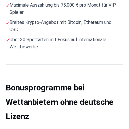
Maximale Auszahlung bis 75.000 € pro Monat für VIP-
Spieler
Breites Krypto-Angebot mit Bitcoin, Ethereum und
USDT
Über 30 Sportarten mit Fokus auf internationale
Wettbewerbe
Bonusprogramme bei
Wettanbietern ohne deutsche
Lizenz