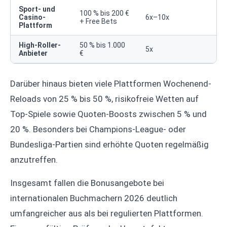
Sport- und
100 % bis 200 €
Casino-
6x–10x
+ Free Bets
Plattform
High-Roller-
50 % bis 1.000
5x
Anbieter
€
Darüber hinaus bieten viele Plattformen Wochenend-
Reloads von 25 % bis 50 %, risikofreie Wetten auf
Top-Spiele sowie Quoten-Boosts zwischen 5 % und
20 %. Besonders bei Champions-League- oder
Bundesliga-Partien sind erhöhte Quoten regelmäßig
anzutreffen.
Insgesamt fallen die Bonusangebote bei
internationalen Buchmachern 2026 deutlich
umfangreicher aus als bei regulierten Plattformen.