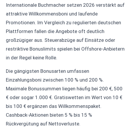
Internationale Buchmacher setzen 2026 verstärkt auf
attraktive Willkommensboni und laufende
Promotionen. Im Vergleich zu regulierten deutschen
Plattformen fallen die Angebote oft deutlich
großzügiger aus. Steuerabzüge auf Einsätze oder
restriktive Bonuslimits spielen bei Offshore-Anbietern
in der Regel keine Rolle.
Die gängigsten Bonusarten umfassen
Einzahlungsboni zwischen 100 % und 200 %.
Maximale Bonussummen liegen häufig bei 200 €, 500
€ oder sogar 1.000 €. Gratiswetten im Wert von 10 €
bis 100 € ergänzen das Willkommenspaket.
Cashback-Aktionen bieten 5 % bis 15 %
Rückvergütung auf Nettoverluste.