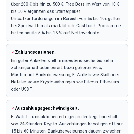
über 200 € bis hin zu 500 €. Free Bets im Wert von 10 €
bis 50 € ergänzen das Starterpaket.
Umsatzanforderungen im Bereich von 5x bis 10x gelten
bei Sportwetten als marktüblich. Cashback-Programme
bieten häufig 5 % bis 15 % auf Nettoverluste.
Zahlungsoptionen.
Ein guter Anbieter stellt mindestens sechs bis zehn
Zahlungsmethoden bereit. Dazu gehören Visa,
Mastercard, Banküberweisung, E-Wallets wie Skrill oder
Neteller sowie Kryptowährungen wie Bitcoin, Ethereum
oder USDT.
Auszahlungsgeschwindigkeit.
E-Wallet-Transaktionen erfolgen in der Regel innerhalb
von 24 Stunden. Krypto-Auszahlungen benötigen oft nur
15 bis 60 Minuten. Banküberweisungen dauern zwischen